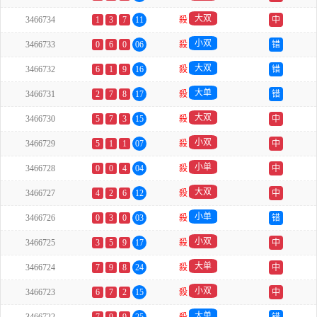
大双
3466734
1
3
7
11
殺
中
小双
3466733
0
6
0
06
殺
错
大双
3466732
6
1
9
16
殺
错
大单
3466731
2
7
8
17
殺
错
大双
3466730
5
7
3
15
殺
中
小双
3466729
5
1
1
07
殺
中
小单
3466728
0
0
4
04
殺
中
大双
3466727
4
2
6
12
殺
中
小单
3466726
0
3
0
03
殺
错
小双
3466725
3
5
9
17
殺
中
大单
3466724
7
9
8
24
殺
中
小双
3466723
6
7
2
15
殺
中
大单