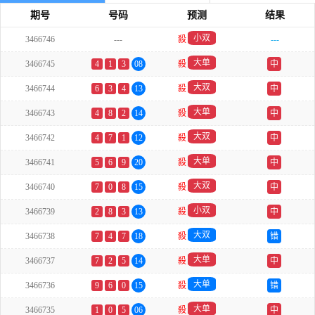
期号
号码
预测
结果
小双
3466746
---
殺
---
大单
3466745
4
1
3
08
殺
中
大双
3466744
6
3
4
13
殺
中
大单
3466743
4
8
2
14
殺
中
大双
3466742
4
7
1
12
殺
中
大单
3466741
5
6
9
20
殺
中
大双
3466740
7
0
8
15
殺
中
小双
3466739
2
8
3
13
殺
中
大双
3466738
7
4
7
18
殺
错
大单
3466737
7
2
5
14
殺
中
大单
3466736
9
6
0
15
殺
错
大单
3466735
1
0
5
06
殺
中