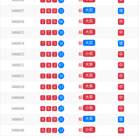
3466658
7
4
7
18
殺
中
大双
3466657
8
6
8
22
殺
错
大双
3466656
2
6
0
08
殺
中
大双
3466655
9
7
3
19
殺
中
大双
3466654
7
8
3
18
殺
错
小双
3466653
2
8
5
15
殺
中
大单
3466652
1
4
2
07
殺
中
大双
3466651
2
7
1
10
殺
中
大单
3466650
8
1
4
13
殺
中
大单
3466649
1
7
2
10
殺
中
小单
3466648
6
6
8
20
殺
中
大单
3466647
9
3
9
21
殺
错
小双
3466646
9
2
2
13
殺
中