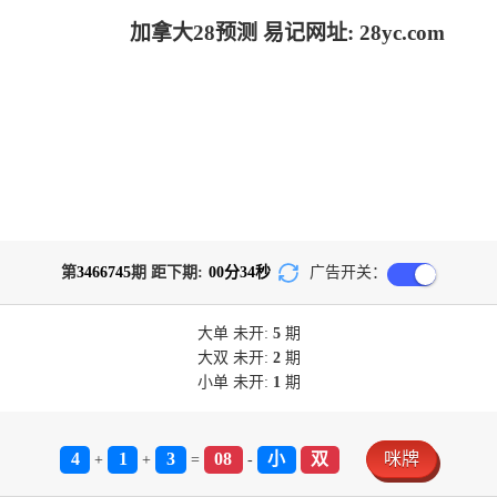
加拿大28预测 易记网址: 28yc.com
第
3466745
期 距下期:
00
分
33
秒
广告开关：
大单
未开:
5
期
大双
未开:
2
期
小单
未开:
1
期
4
1
3
08
小
双
咪牌
+
+
=
-