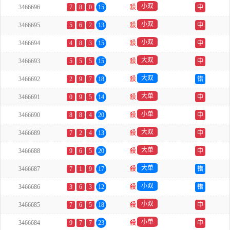
小双
3466696
7
8
0
15
殺
中
小双
3466695
5
6
2
13
殺
中
小双
3466694
4
8
3
15
殺
中
大双
3466693
5
5
5
15
殺
中
大双
3466692
2
9
7
18
殺
错
大单
3466691
0
9
5
14
殺
中
小单
3466690
8
8
4
20
殺
中
大双
3466689
7
2
4
13
殺
中
大单
3466688
9
6
5
20
殺
中
大单
3466687
7
1
9
17
殺
错
小双
3466686
3
6
3
12
殺
错
小双
3466685
7
6
5
18
殺
中
小单
3466684
9
7
7
23
殺
中