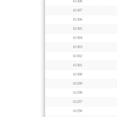
61308
61307
61306
61305
61304
61303
61302
61301
61300
61299
61298
61297
61296