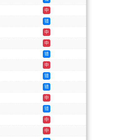
中
错
中
中
错
中
错
错
中
错
中
中