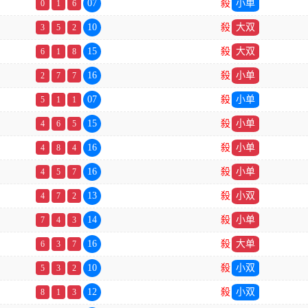
07
殺
小单
0
1
6
10
殺
大双
3
5
2
15
殺
大双
6
1
8
16
殺
小单
2
7
7
07
殺
小单
5
1
1
15
殺
小单
4
6
5
16
殺
小单
4
8
4
16
殺
小单
4
5
7
13
殺
小双
4
7
2
14
殺
小单
7
4
3
16
殺
大单
6
3
7
10
殺
小双
5
3
2
12
殺
小双
8
1
3