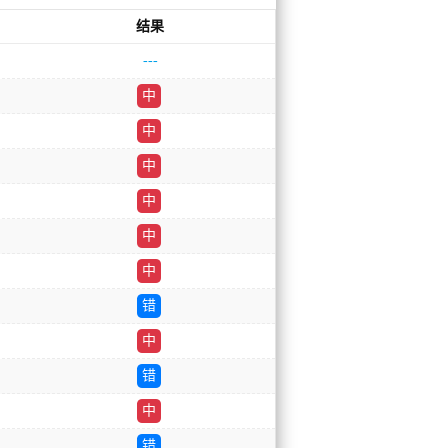
结果
---
中
中
中
中
中
中
错
中
错
中
错