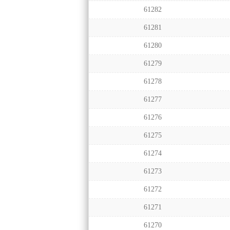
61282
61281
61280
61279
61278
61277
61276
61275
61274
61273
61272
61271
61270