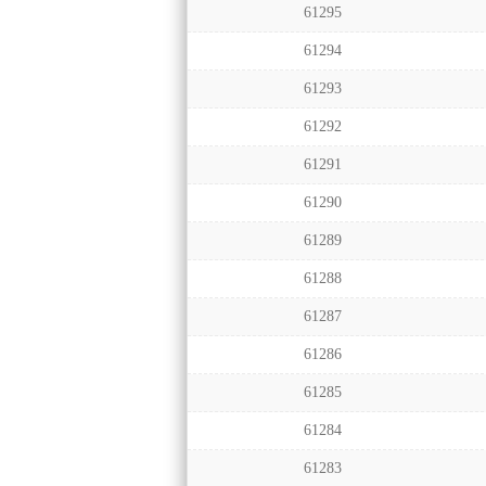
61295
61294
61293
61292
61291
61290
61289
61288
61287
61286
61285
61284
61283