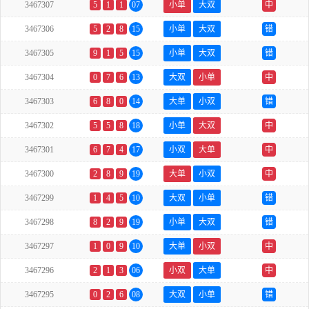
3467307
5
1
1
07
小单
大双
中
3467306
5
2
8
15
小单
大双
错
3467305
9
1
5
15
小单
大双
错
3467304
0
7
6
13
大双
小单
中
3467303
6
8
0
14
大单
小双
错
3467302
5
5
8
18
小单
大双
中
3467301
6
7
4
17
小双
大单
中
3467300
2
8
9
19
大单
小双
中
3467299
1
4
5
10
大双
小单
错
3467298
8
2
9
19
小单
大双
错
3467297
1
0
9
10
大单
小双
中
3467296
2
1
3
06
小双
大单
中
3467295
0
2
6
08
大双
小单
错