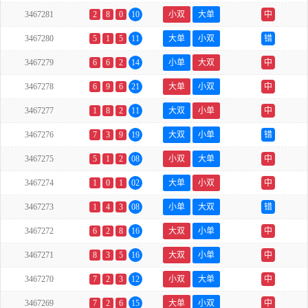
3467281
2
8
0
10
小双
大单
中
3467280
5
1
5
11
大单
小双
错
3467279
6
6
2
14
小单
大双
中
3467278
6
9
6
21
大单
小双
中
3467277
1
8
2
11
大双
小单
中
3467276
7
3
9
19
大双
小单
错
3467275
5
1
2
08
小双
大单
中
3467274
1
0
1
02
大单
小双
中
3467273
1
4
3
08
小单
大双
错
3467272
6
2
8
16
大双
小单
中
3467271
8
3
5
16
大双
小单
中
3467270
7
2
3
12
小双
大单
中
3467269
7
2
6
15
大单
小双
中