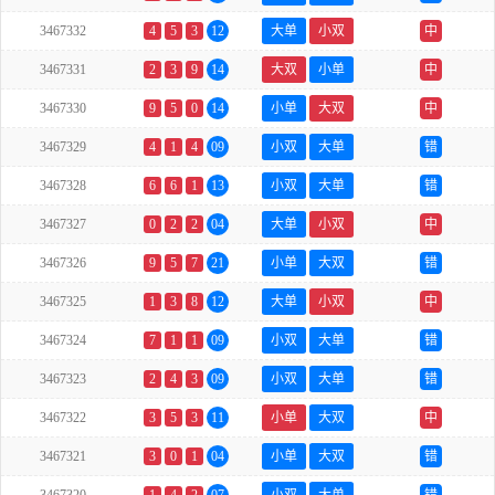
3467332
4
5
3
12
大单
小双
中
3467331
2
3
9
14
大双
小单
中
3467330
9
5
0
14
小单
大双
中
3467329
4
1
4
09
小双
大单
错
3467328
6
6
1
13
小双
大单
错
3467327
0
2
2
04
大单
小双
中
3467326
9
5
7
21
小单
大双
错
3467325
1
3
8
12
大单
小双
中
3467324
7
1
1
09
小双
大单
错
3467323
2
4
3
09
小双
大单
错
3467322
3
5
3
11
小单
大双
中
3467321
3
0
1
04
小单
大双
错