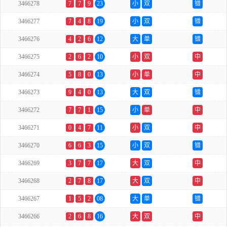
3466278
7
7
9
23
小
双
错
3466277
7
4
8
19
小
双
错
3466276
4
2
6
12
大
单
错
3466275
2
6
2
10
小
双
中
3466274
5
8
0
13
小
单
中
3466273
9
4
0
13
大
双
错
3466272
7
7
1
15
小
单
中
3466271
0
4
7
11
小
双
中
3466270
6
6
3
15
小
双
错
3466269
3
7
7
17
大
双
中
3466268
2
7
8
17
大
双
中
3466267
1
5
2
08
大
单
错
3466266
2
6
8
16
大
双
中