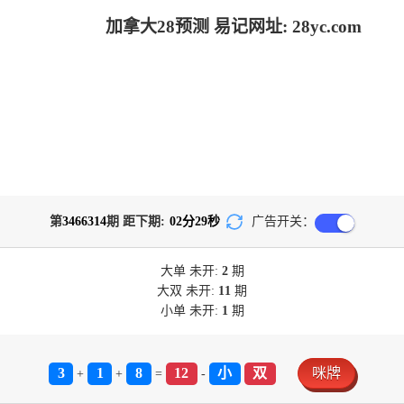
加拿大28预测 易记网址: 28yc.com
第
3466314
期 距下期:
02
分
29
秒
广告开关：
大单
未开:
2
期
大双
未开:
11
期
小单
未开:
1
期
3
1
8
12
小
双
咪牌
+
+
=
-