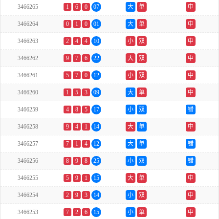
3466265
1
6
0
07
大
单
中
3466264
0
1
0
01
大
单
中
3466263
2
4
4
10
小
双
中
3466262
9
7
6
22
大
双
中
3466261
5
7
0
12
小
双
中
3466260
1
5
3
09
大
单
中
3466259
4
8
5
17
小
双
错
3466258
9
4
1
14
大
单
中
3466257
7
1
4
12
大
单
错
3466256
8
9
8
25
小
双
错
3466255
5
9
1
15
大
单
中
3466254
2
9
3
14
小
双
中
3466253
7
2
6
15
小
单
中