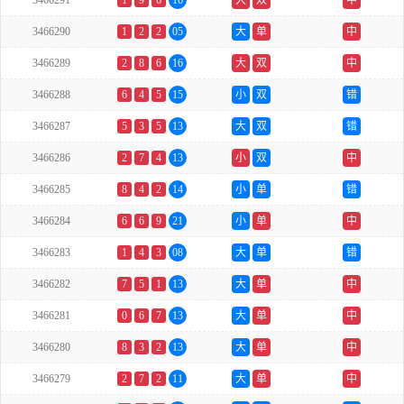
3466291
1
9
6
16
大
双
中
3466290
1
2
2
05
大
单
中
3466289
2
8
6
16
大
双
中
3466288
6
4
5
15
小
双
错
3466287
5
3
5
13
大
双
错
3466286
2
7
4
13
小
双
中
3466285
8
4
2
14
小
单
错
3466284
6
6
9
21
小
单
中
3466283
1
4
3
08
大
单
错
3466282
7
5
1
13
大
单
中
3466281
0
6
7
13
大
单
中
3466280
8
3
2
13
大
单
中
3466279
2
7
2
11
大
单
中