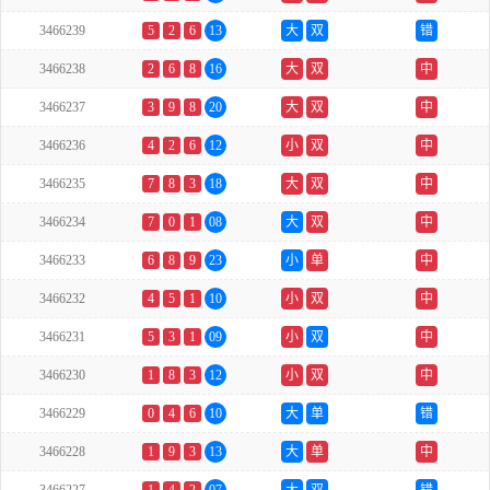
3466239
5
2
6
13
大
双
错
3466238
2
6
8
16
大
双
中
3466237
3
9
8
20
大
双
中
3466236
4
2
6
12
小
双
中
3466235
7
8
3
18
大
双
中
3466234
7
0
1
08
大
双
中
3466233
6
8
9
23
小
单
中
3466232
4
5
1
10
小
双
中
3466231
5
3
1
09
小
双
中
3466230
1
8
3
12
小
双
中
3466229
0
4
6
10
大
单
错
3466228
1
9
3
13
大
单
中