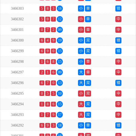
3466303
5
8
3
16
小
单
错
3466302
5
0
7
12
小
单
中
3466301
0
7
2
09
小
单
中
3466300
6
4
9
19
小
双
错
3466299
6
9
0
15
小
双
错
3466298
1
6
8
15
小
单
中
3466297
2
1
6
09
大
单
中
3466296
6
7
0
13
大
双
错
3466295
0
5
5
10
小
双
中
3466294
1
8
6
15
大
双
中
3466293
1
7
9
17
大
双
中
3466292
6
9
3
18
小
单
错