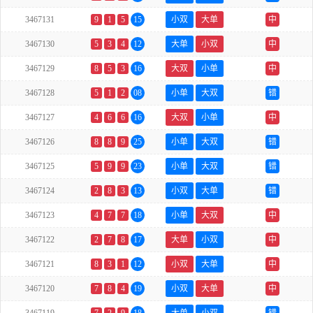
3467131
9
1
5
15
小双
大单
中
3467130
5
3
4
12
大单
小双
中
3467129
8
5
3
16
大双
小单
中
3467128
5
1
2
08
小单
大双
错
3467127
4
6
6
16
大双
小单
中
3467126
8
8
9
25
小单
大双
错
3467125
5
9
9
23
小单
大双
错
3467124
2
8
3
13
小双
大单
错
3467123
4
7
7
18
小单
大双
中
3467122
2
7
8
17
大单
小双
中
3467121
8
3
1
12
小双
大单
中
3467120
7
8
4
19
小双
大单
中