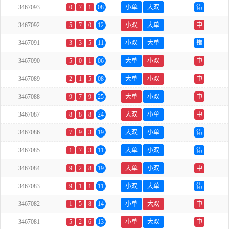
3467093
0
7
1
08
小单
大双
错
3467092
5
7
0
12
小双
大单
中
3467091
3
3
5
11
小双
大单
错
3467090
5
0
1
06
大单
小双
中
3467089
2
1
5
08
大单
小双
中
3467088
9
7
9
25
大单
小双
中
3467087
8
8
8
24
大双
小单
中
3467086
7
9
3
19
大双
小单
错
3467085
1
7
3
11
大单
小双
错
3467084
9
2
8
19
大单
小双
中
3467083
9
1
1
11
小双
大单
错
3467082
1
5
8
14
小单
大双
中
3467081
5
2
6
13
小单
大双
中