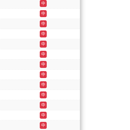
中
中
中
中
中
中
中
中
中
中
中
中
中