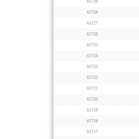
61729
61728
61727
61726
61725
61724
61723
61722
61721
61720
61719
61718
61717