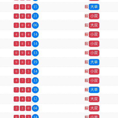
15
殺
大单
2
5
8
21
殺
小双
4
9
8
06
殺
大双
2
0
4
14
殺
小双
4
6
4
14
殺
小双
5
8
1
13
殺
小双
0
9
4
19
殺
大单
9
8
2
14
殺
小双
6
3
5
13
殺
小双
4
7
2
19
殺
大单
7
4
8
12
殺
大双
3
4
5
04
殺
大双
2
2
0
14
殺
小单
6
5
3