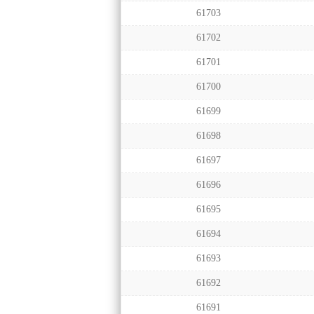
61703
61702
61701
61700
61699
61698
61697
61696
61695
61694
61693
61692
61691