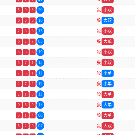
20
殺
小双
5
9
6
18
殺
大双
6
6
6
13
殺
小双
2
8
3
05
殺
大单
0
2
3
19
殺
小双
5
8
6
13
殺
小双
5
7
1
11
殺
小单
7
3
1
11
殺
小单
2
7
2
11
殺
大单
2
1
8
15
殺
大单
9
6
0
08
殺
大单
3
1
4
07
殺
大双
5
2
0