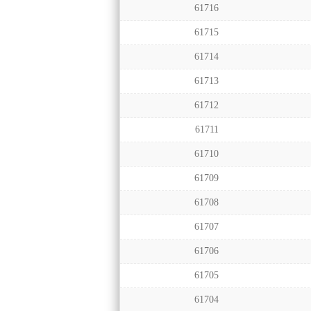
61716
61715
61714
61713
61712
61711
61710
61709
61708
61707
61706
61705
61704