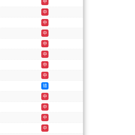
中
中
中
中
中
中
中
中
错
中
中
中
中