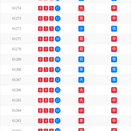
61274
8
4
5
17
大
中
61273
6
3
3
12
双
中
61272
6
5
3
14
小
错
61271
1
9
8
18
双
中
61270
8
5
9
22
双
中
61269
0
1
8
09
双
错
61268
0
5
9
14
单
错
61267
1
7
4
12
大
错
61266
6
8
8
22
大
中
61265
6
8
9
23
大
中
61264
8
1
1
10
小
中
61263
7
4
6
17
单
中