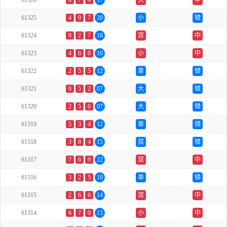
61326
6
7
4
17
大
中
61325
4
9
7
20
小
错
61324
9
2
7
18
双
中
61323
4
6
0
10
小
中
61322
2
5
5
12
单
错
61321
0
5
2
07
大
错
61320
2
5
0
07
大
错
61319
5
3
4
12
单
错
61318
3
8
4
15
双
错
61317
7
6
9
22
双
中
61316
3
2
5
10
单
错
61315
2
6
6
14
双
中
61314
6
7
0
13
小
中