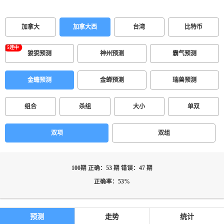
加拿大
加拿大西
台湾
比特币
狻猊预测
神州预测
霸气预测
金蟾预测
金蝉预测
瑞兽预测
组合
杀组
大小
单双
双项
双组
100期 正确：53 期 错误：47 期
正确率：53%
预测
走势
统计