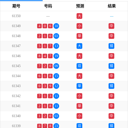
期号
号码
预测
结果
61350
---
大
---
61349
4
0
6
10
小
中
61348
2
1
0
03
单
中
61347
5
1
7
13
大
错
61346
8
4
7
19
大
中
61345
7
2
0
09
双
错
61344
6
1
8
15
大
中
61343
0
3
9
12
单
错
61342
7
1
3
11
小
中
61341
2
1
8
11
单
中
61340
1
2
0
03
小
中
61339
8
7
8
23
双
错