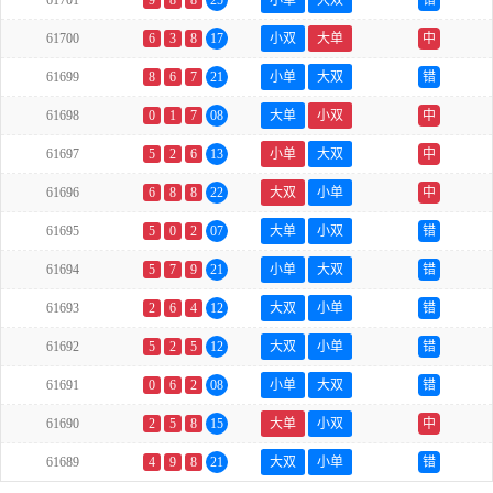
61701
9
8
8
25
小单
大双
错
61700
6
3
8
17
小双
大单
中
61699
8
6
7
21
小单
大双
错
61698
0
1
7
08
大单
小双
中
61697
5
2
6
13
小单
大双
中
61696
6
8
8
22
大双
小单
中
61695
5
0
2
07
大单
小双
错
61694
5
7
9
21
小单
大双
错
61693
2
6
4
12
大双
小单
错
61692
5
2
5
12
大双
小单
错
61691
0
6
2
08
小单
大双
错
61690
2
5
8
15
大单
小双
中
61689
4
9
8
21
大双
小单
错