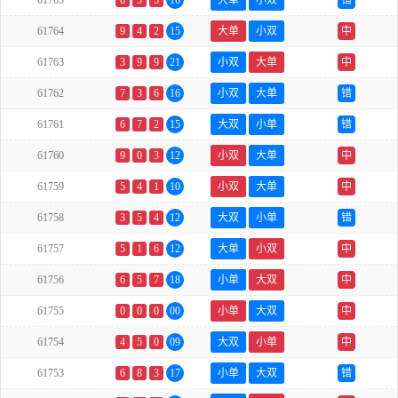
61765
8
5
3
16
大单
小双
错
61764
9
4
2
15
大单
小双
中
61763
3
9
9
21
小双
大单
中
61762
7
3
6
16
小双
大单
错
61761
6
7
2
15
大双
小单
错
61760
9
0
3
12
小双
大单
中
61759
5
4
1
10
小双
大单
中
61758
3
5
4
12
大双
小单
错
61757
5
1
6
12
大单
小双
中
61756
6
5
7
18
小单
大双
中
61755
0
0
0
00
小单
大双
中
61754
4
5
0
09
大双
小单
中
61753
6
8
3
17
小单
大双
错