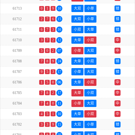
61713
0
1
9
10
大双
小单
错
61712
2
7
6
15
大双
小单
错
61711
6
7
3
16
小双
大单
错
61710
3
7
2
12
大单
小双
中
61709
5
0
2
07
小单
大双
中
61708
7
8
9
24
大单
小双
错
61707
9
5
3
17
小单
大双
错
61706
1
5
0
06
大单
小双
中
61705
7
8
2
17
大单
小双
中
61704
7
4
0
11
小单
大双
中
61703
4
5
1
10
大单
小双
中
61702
3
3
9
15
大双
小单
错