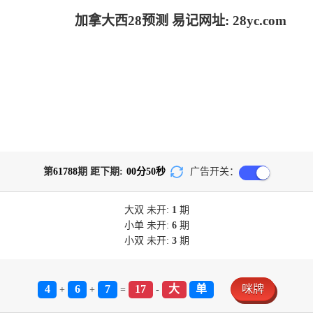
加拿大西28预测 易记网址: 28yc.com
第
61788
期 距下期:
00
分
49
秒
广告开关：
大双
未开:
1
期
小单
未开:
6
期
小双
未开:
3
期
4
6
7
17
大
单
咪牌
+
+
=
-