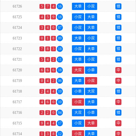
61726
5
7
4
16
大单
小双
错
61725
4
5
9
18
小双
大单
错
61724
3
4
0
07
小双
大单
错
61723
0
1
8
09
大单
小双
错
61722
7
8
3
18
小双
大单
错
61721
5
4
2
11
大单
小双
错
61720
6
6
6
18
大双
小单
中
61719
0
4
2
06
大单
小双
中
61718
2
4
4
10
小单
大双
错
61717
4
6
0
10
小双
大单
中
61716
2
2
0
04
大双
小单
错
61715
9
4
4
17
小双
大单
中
61714
1
3
8
12
小双
大单
中