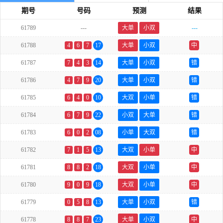
期号
号码
预测
结果
61789
---
大单
小双
---
61788
4
6
7
17
大单
小双
中
61787
7
4
3
14
大单
小双
错
61786
4
7
9
20
大单
小双
错
61785
6
4
0
10
大双
小单
错
61784
6
7
9
22
小双
大单
错
61783
6
0
2
08
小单
大双
错
61782
7
1
5
13
大双
小单
中
61781
8
8
2
18
大双
小单
中
61780
9
0
9
18
大双
小单
中
61779
0
5
8
13
大单
小双
错
61778
8
8
7
23
大单
小双
中