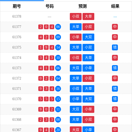
期号
号码
预测
结果
61378
---
小双
大单
---
61377
2
0
4
06
大单
小双
中
61376
4
2
3
09
小单
大双
中
61375
1
9
4
14
大单
小双
错
61374
3
4
3
10
小双
大单
中
61373
4
1
1
06
大双
小单
错
61372
0
2
2
04
大单
小双
中
61371
9
3
4
16
小双
大单
错
61370
5
5
5
15
小单
大双
错
61369
9
0
2
11
大双
小单
中
61368
2
3
3
08
大单
小双
中
61367
9
4
7
20
大双
小单
中