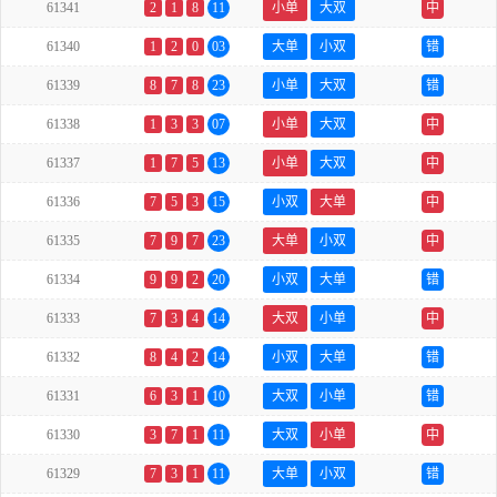
61341
2
1
8
11
小单
大双
中
61340
1
2
0
03
大单
小双
错
61339
8
7
8
23
小单
大双
错
61338
1
3
3
07
小单
大双
中
61337
1
7
5
13
小单
大双
中
61336
7
5
3
15
小双
大单
中
61335
7
9
7
23
大单
小双
中
61334
9
9
2
20
小双
大单
错
61333
7
3
4
14
大双
小单
中
61332
8
4
2
14
小双
大单
错
61331
6
3
1
10
大双
小单
错
61330
3
7
1
11
大双
小单
中
61329
7
3
1
11
大单
小双
错