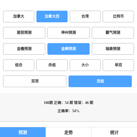
加拿大
加拿大西
台湾
比特币
狻猊预测
神州预测
霸气预测
金蟾预测
金蝉预测
瑞兽预测
组合
杀组
大小
单双
双项
双组
100期 正确：54 期 错误：46 期
正确率：54%
预测
走势
统计