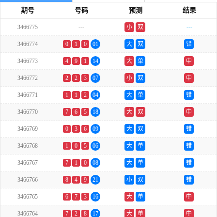
期号
号码
预测
结果
3466775
---
小
双
---
3466774
0
1
0
01
大
双
错
3466773
4
9
1
14
大
单
中
3466772
2
2
3
07
小
双
中
3466771
1
1
2
04
大
单
错
3466770
7
6
5
18
大
双
中
3466769
0
3
6
09
大
双
错
3466768
1
0
5
06
大
单
错
3466767
7
1
0
08
大
单
错
3466766
8
4
9
21
小
双
错
3466765
6
7
3
16
大
单
中
3466764
7
2
8
17
大
单
中