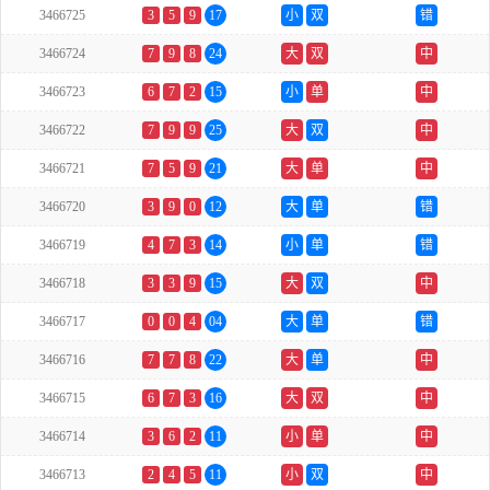
3466725
3
5
9
17
小
双
错
3466724
7
9
8
24
大
双
中
3466723
6
7
2
15
小
单
中
3466722
7
9
9
25
大
双
中
3466721
7
5
9
21
大
单
中
3466720
3
9
0
12
大
单
错
3466719
4
7
3
14
小
单
错
3466718
3
3
9
15
大
双
中
3466717
0
0
4
04
大
单
错
3466716
7
7
8
22
大
单
中
3466715
6
7
3
16
大
双
中
3466714
3
6
2
11
小
单
中
3466713
2
4
5
11
小
双
中