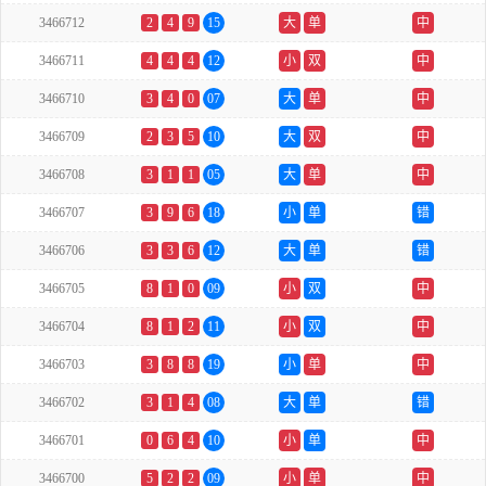
3466712
2
4
9
15
大
单
中
3466711
4
4
4
12
小
双
中
3466710
3
4
0
07
大
单
中
3466709
2
3
5
10
大
双
中
3466708
3
1
1
05
大
单
中
3466707
3
9
6
18
小
单
错
3466706
3
3
6
12
大
单
错
3466705
8
1
0
09
小
双
中
3466704
8
1
2
11
小
双
中
3466703
3
8
8
19
小
单
中
3466702
3
1
4
08
大
单
错
3466701
0
6
4
10
小
单
中
3466700
5
2
2
09
小
单
中