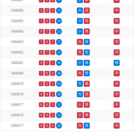
3466687
7
1
9
17
小
单
中
3466686
3
6
3
12
大
双
中
3466685
7
6
5
18
小
双
中
3466684
9
7
7
23
小
单
中
3466683
7
9
1
17
大
双
中
3466682
9
7
5
21
大
双
中
3466681
9
7
2
18
小
单
错
3466680
7
9
4
20
大
单
中
3466679
2
0
1
03
大
单
中
3466678
4
4
2
10
大
双
中
3466677
6
0
5
11
小
单
中
3466676
0
9
2
11
小
单
中
3466675
8
8
4
20
大
单
中