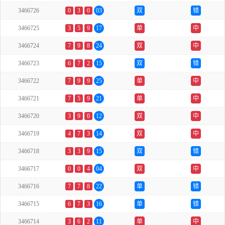
3466726
0
3
0
03
双
错
3466725
3
5
9
17
单
中
3466724
7
9
8
24
双
中
3466723
6
7
2
15
双
错
3466722
7
9
9
25
单
中
3466721
7
5
9
21
单
中
3466720
3
9
0
12
双
中
3466719
4
7
3
14
双
中
3466718
3
3
9
15
双
错
3466717
0
0
4
04
双
中
3466716
7
7
8
22
单
错
3466715
6
7
3
16
单
错
3466714
3
6
2
11
单
中