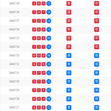
3466739
2
8
3
13
单
中
3466738
7
4
7
18
双
中
3466737
7
2
5
14
双
中
3466736
9
6
0
15
单
中
3466735
1
0
5
06
双
中
3466734
1
3
7
11
单
中
3466733
0
6
0
06
单
错
3466732
6
1
9
16
单
错
3466731
2
7
8
17
双
错
3466730
5
7
3
15
双
错
3466729
5
1
1
07
双
错
3466728
0
0
4
04
单
错
3466727
4
2
6
12
单
错