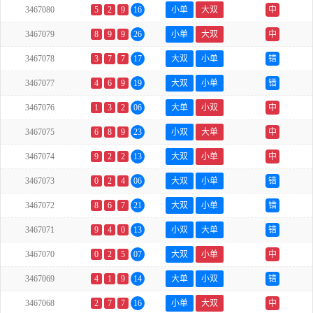
3467080
5
2
9
16
小单
大双
中
3467079
8
9
9
26
小单
大双
中
3467078
3
7
7
17
大双
小单
错
3467077
4
6
9
19
大双
小单
错
3467076
1
3
2
06
大单
小双
中
3467075
6
8
9
23
小双
大单
中
3467074
9
2
2
13
大双
小单
中
3467073
0
2
4
06
大双
小单
错
3467072
8
6
7
21
大双
小单
错
3467071
9
4
0
13
小双
大单
错
3467070
0
2
5
07
大双
小单
中
3467069
4
1
9
14
大单
小双
错
3467068
2
7
7
16
小单
大双
中