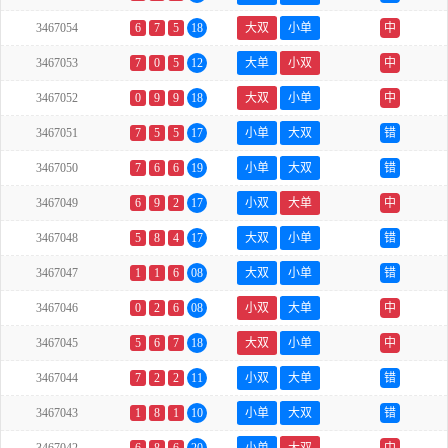
3467054
6
7
5
18
大双
小单
中
3467053
7
0
5
12
大单
小双
中
3467052
0
9
9
18
大双
小单
中
3467051
7
5
5
17
小单
大双
错
3467050
7
6
6
19
小单
大双
错
3467049
6
9
2
17
小双
大单
中
3467048
5
8
4
17
大双
小单
错
3467047
1
1
6
08
大双
小单
错
3467046
0
2
6
08
小双
大单
中
3467045
5
6
7
18
大双
小单
中
3467044
7
2
2
11
小双
大单
错
3467043
1
8
1
10
小单
大双
错