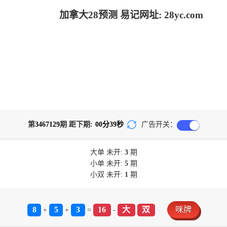
加拿大28预测 易记网址: 28yc.com
第
3467129
期 距下期:
00
分
39
秒
广告开关：
大单
未开:
3
期
小单
未开:
5
期
小双
未开:
1
期
8
5
3
16
大
双
咪牌
+
+
=
-