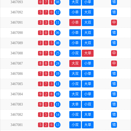
3467093
0
7
1
08
大双
小单
错
3467092
5
7
0
12
小单
大双
错
3467091
3
3
5
11
小单
大双
中
3467090
5
0
1
06
小单
大双
错
3467089
2
1
5
08
小单
大双
错
3467088
9
7
9
25
小双
大单
中
3467087
8
8
8
24
大双
小单
中
3467086
7
9
3
19
大双
小单
错
3467085
1
7
3
11
小双
大单
错
3467084
9
2
8
19
大双
小单
错
3467083
9
1
1
11
大单
小双
错
3467082
1
5
8
14
小双
大单
错
3467081
5
2
6
13
小双
大单
错