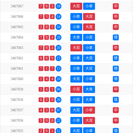
3467067
7
8
3
18
大双
小单
中
3467066
7
3
4
14
小单
大双
中
3467065
2
9
5
16
小单
大双
中
3467064
7
9
4
20
大单
小双
错
3467063
7
9
4
20
大双
小单
中
3467062
0
6
9
15
小单
大双
错
3467061
7
1
7
15
小单
大双
错
3467060
2
4
4
10
大双
小单
错
3467059
1
4
1
06
小双
大单
中
3467058
6
5
9
20
小双
大单
错
3467057
4
3
0
07
大双
小单
中
3467056
5
9
8
22
小单
大双
中
3467055
2
9
1
12
大双
小单
错