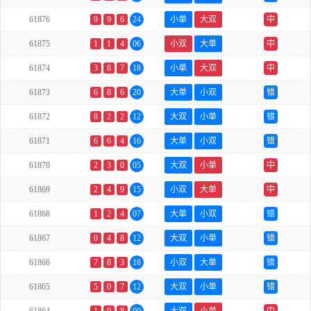
61876
9
9
6
24
小单
大双
中
61875
1
1
4
06
小双
大单
中
61874
3
8
7
18
小单
大双
中
61873
6
8
6
20
大单
小双
错
61872
8
2
2
12
大双
小单
错
61871
6
6
4
16
大单
小双
错
61870
2
3
0
05
大双
小单
中
61869
2
4
9
15
小双
大单
中
61868
1
2
4
07
大单
小双
错
61867
0
4
8
12
大双
小单
错
61866
7
8
3
18
小双
大单
错
61865
5
0
7
12
大双
小单
错