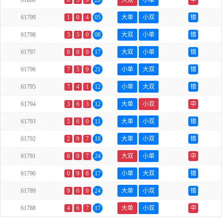
61800
6
5
9
20
大双
小单
中
61799
1
0
4
05
大单
小双
错
61798
3
5
0
08
大双
小单
错
61797
8
0
9
17
大双
小单
错
61796
7
5
9
21
小单
大双
错
61795
7
4
1
12
小单
大双
错
61794
3
6
3
12
大单
小双
中
61793
5
6
0
11
大单
小双
错
61792
2
9
7
18
大单
小双
错
61791
8
9
7
24
大双
小单
中
61790
0
9
8
17
小单
大双
错
61789
9
6
9
24
大单
小双
错
61788
4
6
7
17
大单
小双
中