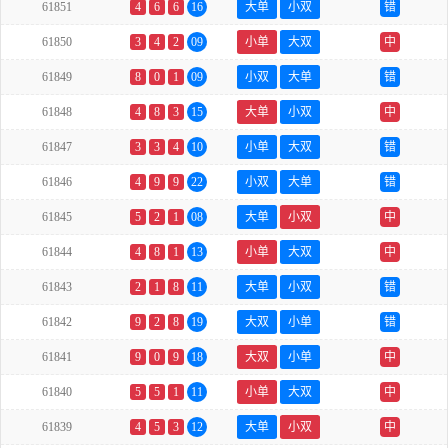
61851
4
6
6
16
大单
小双
错
61850
3
4
2
09
小单
大双
中
61849
8
0
1
09
小双
大单
错
61848
4
8
3
15
大单
小双
中
61847
3
3
4
10
小单
大双
错
61846
4
9
9
22
小双
大单
错
61845
5
2
1
08
大单
小双
中
61844
4
8
1
13
小单
大双
中
61843
2
1
8
11
大单
小双
错
61842
9
2
8
19
大双
小单
错
61841
9
0
9
18
大双
小单
中
61840
5
5
1
11
小单
大双
中
61839
4
5
3
12
大单
小双
中