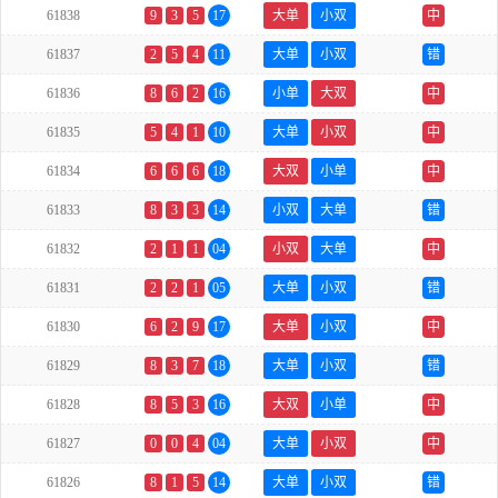
61838
9
3
5
17
大单
小双
中
61837
2
5
4
11
大单
小双
错
61836
8
6
2
16
小单
大双
中
61835
5
4
1
10
大单
小双
中
61834
6
6
6
18
大双
小单
中
61833
8
3
3
14
小双
大单
错
61832
2
1
1
04
小双
大单
中
61831
2
2
1
05
大单
小双
错
61830
6
2
9
17
大单
小双
中
61829
8
3
7
18
大单
小双
错
61828
8
5
3
16
大双
小单
中
61827
0
0
4
04
大单
小双
中
61826
8
1
5
14
大单
小双
错