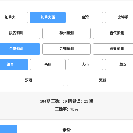
加拿大
加拿大西
台湾
比特币
狻猊预测
神州预测
霸气预测
金蟾预测
金蝉预测
瑞兽预测
组合
杀组
大小
单双
双项
双组
100期 正确：79 期 错误：21 期
正确率：79%
走势