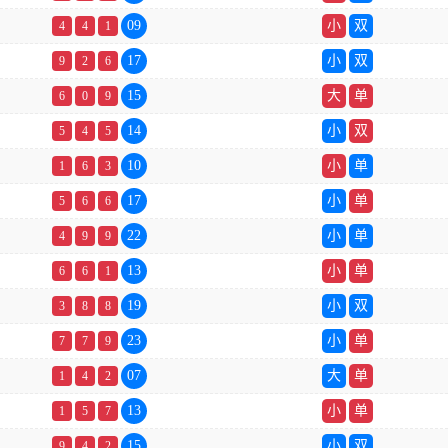
09
小
双
4
4
1
17
小
双
9
2
6
15
大
单
6
0
9
14
小
双
5
4
5
10
小
单
1
6
3
17
小
单
5
6
6
22
小
单
4
9
9
13
小
单
6
6
1
19
小
双
3
8
8
23
小
单
7
7
9
07
大
单
1
4
2
13
小
单
1
5
7
15
小
双
9
4
2