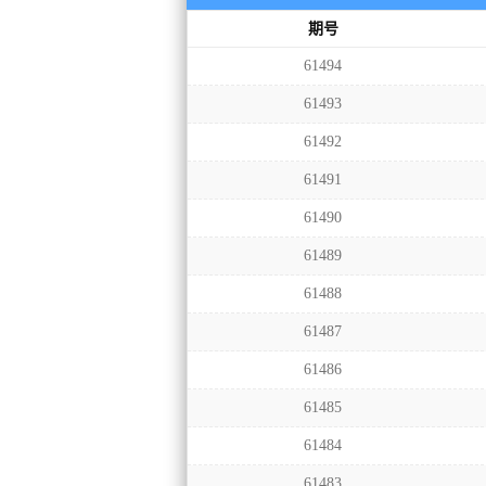
期号
61494
61493
61492
61491
61490
61489
61488
61487
61486
61485
61484
61483