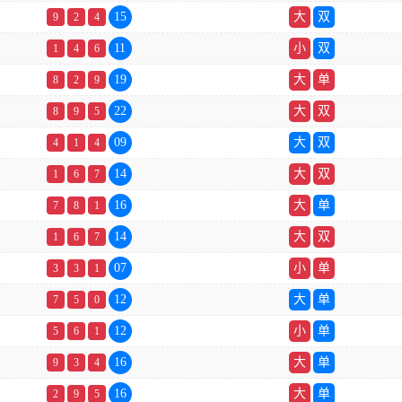
15
大
双
9
2
4
11
小
双
1
4
6
19
大
单
8
2
9
22
大
双
8
9
5
09
大
双
4
1
4
14
大
双
1
6
7
16
大
单
7
8
1
14
大
双
1
6
7
07
小
单
3
3
1
12
大
单
7
5
0
12
小
单
5
6
1
16
大
单
9
3
4
16
大
单
2
9
5