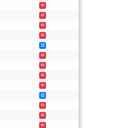
中
中
中
中
错
中
中
中
中
错
中
中
中