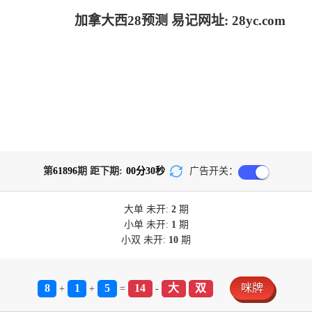
加拿大西28预测 易记网址: 28yc.com
第
61896
期 距下期:
00
分
30
秒
广告开关：
大单
未开:
2
期
小单
未开:
1
期
小双
未开:
10
期
8
1
5
14
大
双
咪牌
+
+
=
-