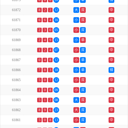
61873
6
8
6
20
小
单
错
61872
8
2
2
12
大
双
中
61871
6
6
4
16
小
双
中
61870
2
3
0
05
小
双
中
61869
2
4
9
15
小
单
中
61868
1
2
4
07
小
双
中
61867
0
4
8
12
小
单
中
61866
7
8
3
18
小
单
错
61865
5
0
7
12
小
双
中
61864
1
0
8
09
小
双
中
61863
5
1
2
08
大
双
中
61862
8
9
6
23
大
双
中
61861
5
0
8
13
小
双
中