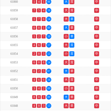
61860
1
4
1
06
大
双
中
61859
7
5
4
16
大
双
中
61858
1
7
6
14
大
单
中
61857
0
8
1
09
大
单
中
61856
1
2
7
10
小
单
中
61855
4
6
7
17
大
双
中
61854
2
8
3
13
小
双
中
61853
6
0
8
14
大
双
中
61852
0
2
5
07
大
单
中
61851
4
6
6
16
大
双
中
61850
3
4
2
09
小
单
中
61849
8
0
1
09
大
单
中
61848
4
8
3
15
大
单
中