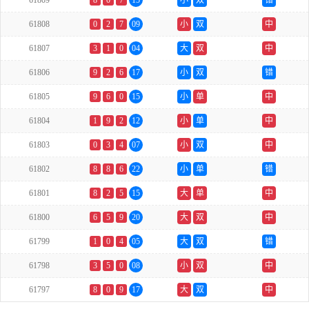
61809
8
0
7
15
小
双
错
61808
0
2
7
09
小
双
中
61807
3
1
0
04
大
双
中
61806
9
2
6
17
小
双
错
61805
9
6
0
15
小
单
中
61804
1
9
2
12
小
单
中
61803
0
3
4
07
小
双
中
61802
8
8
6
22
小
单
错
61801
8
2
5
15
大
单
中
61800
6
5
9
20
大
双
中
61799
1
0
4
05
大
双
错
61798
3
5
0
08
小
双
中
61797
8
0
9
17
大
双
中